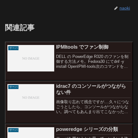
naoki
関連記事
IPMItools でファン制御
サーバ
DELL の PowerEdge R320 のファンを制
御する方法メモ。Fedora30 にてdnf -y
install OpenIPMI-tools次のコマンドを実
行。ipmitool -I lanplus -H IPアドレス -U
r...
idrac7 のコンソールがつながら
サーバ
ない件
画像取り忘れて残念ですが....久々につな
ごうとしたら、コンソールがつながらな
い。調べてもあんまり出てこなかったの
でメモ。viewer.jnlp をダウンロードし
て、java を起動まではいくが、接続中に
「ビューアが終了しました。理由：ネ
poweredge シリーズの分類
サーバ
ッ...