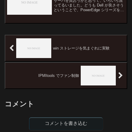
サーバを買おうかと思って、いろいろ漁
ってるいました。どうも Dell が良さそう
ということで、PowerEdge シリーズを比
較してみようと思います。私が購入する
可能性が微レ存しているエントリーモデ
ルの比較です。全部を比べたい人は公式
の比較...
win ストレージを気まぐれに実験
IPMItools でファン制御
コメント
コメントを書き込む