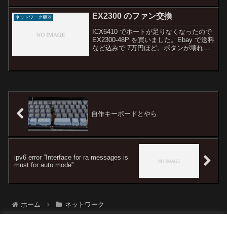
す。 Proxmox VEでvJunos-switchを動か
してみる #proxmox ...
EX2300 のファン交換
ネットワーク機器
ICX6410 でポートが足りなくなったので
EX2300-48P を買いました。Ebay で送料
など込みで 7万円ほど。ボタンが壊れて
るのは認識してて買いましたが、内部に
はんだ跡があり、誰かが修理して使って
たものなのかもしれません。想像以...
自作キーボードとやら
ipv6 error ”Interface for ra messages is
must for auto mode”
ホーム
ネットワーク