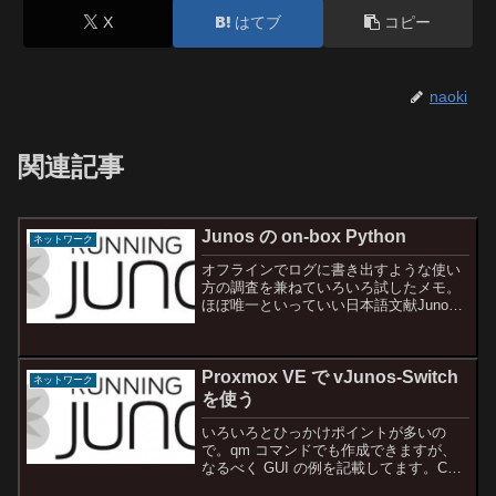
X
はてブ
コピー
naoki
関連記事
Junos の on-box Python
ネットワーク
オフラインでログに書き出すような使い
方の調査を兼ねていろいろ試したメモ。
ほぼ唯一といっていい日本語文献Junos
のOn-box Pythonを使ってみる #1 Op
Script #juniper - Qiitaサンプルコードなど
（ただし ...
Proxmox VE で vJunos-Switch
ネットワーク
を使う
いろいろとひっかけポイントが多いの
で。qm コマンドでも作成できますが、
なるべく GUI の例を記載してます。CLI
の場合はこちらの記事が参考になりま