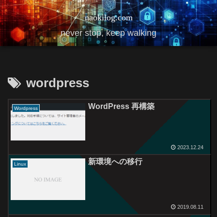
naokilog.com
never stop, keep walking
wordpress
WordPress 再構築
Wordpress
2023.12.24
新環境への移行
Linux
2019.08.11